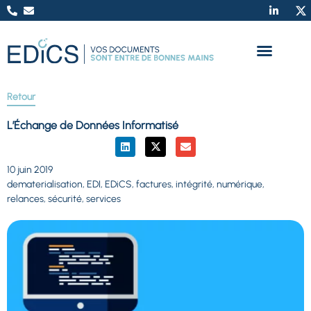
Retour
L’Échange de Données Informatisé
10 juin 2019
dematerialisation
,
EDI
,
EDiCS
,
factures
,
intégrité
,
numérique
,
relances
,
sécurité
,
services