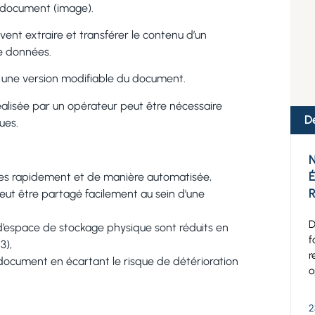
 document (image).
nt extraire et transférer le contenu d’un
de données.
t une version modifiable du document.
éalisée par un opérateur peut être nécessaire
Dé
ues.
N
É
les rapidement et de manière automatisée,
R
ut être partagé facilement au sein d’une
D
 d’espace de stockage physique sont réduits en
f
3),
r
document en écartant le risque de détérioration
o
2