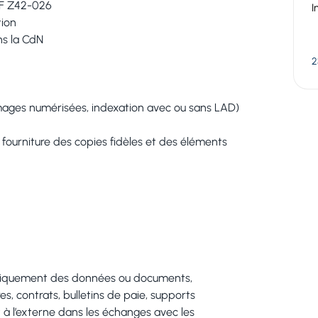
NF Z42-026
I
tion
ns la CdN
2
images numérisées, indexation avec ou sans LAD)
 fourniture des copies fidèles et des éléments
roniquement des données ou documents,
s, contrats, bulletins de paie, supports
et à l’externe dans les échanges avec les