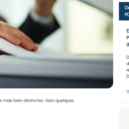
Dé
P
E
P
(
D
d
r
D
1
s mais bien distinctes. Voici quelques