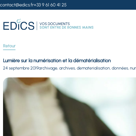
contact@edics.fr
+33 9 61 60 41 25
Retour
Lumière sur la numérisation et la dématérialisation
24 septembre 2019
archivage
,
archives
,
dematerialisation
,
données
,
nu