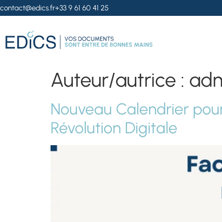
contact@edics.fr
+33 9 61 60 41 25
Auteur/autrice :
adm
Nouveau Calendrier pour 
Révolution Digitale