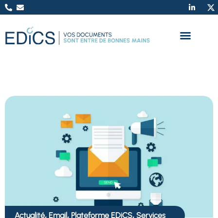
,
,
,
Actualité
Email
Plateforme EDiCS
Services