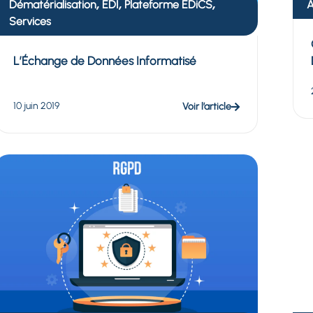
,
,
,
Dématérialisation
EDI
Plateforme EDiCS
A
Services
L’Échange de Données Informatisé
10 juin 2019
Voir l’article